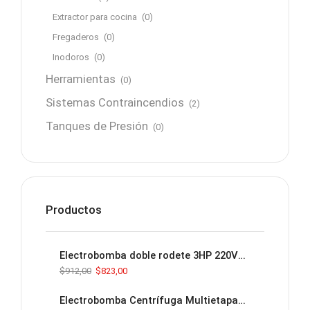
Extractor para cocina
(0)
Fregaderos
(0)
Inodoros
(0)
Herramientas
(0)
Sistemas Contraincendios
(2)
Tanques de Presión
(0)
Productos
Electrobomba doble rodete 3HP 220V/440V 1 1/4" X 1" ( 160l/m - 32 mca)
$
912,00
$
823,00
Electrobomba Centrífuga Multietapa 2.5hp 220/440v 60hz 3F