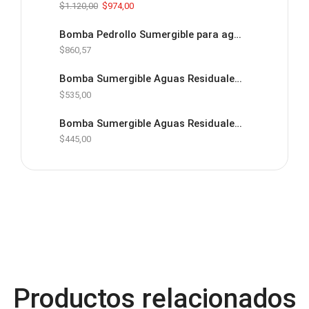
$
1.120,00
$
974,00
Bomba Pedrollo Sumergible para aguas residuales alta resistencia 2 hp 220V 3F
$
860,57
Bomba Sumergible Aguas Residuales 1.5 HP 220V
$
535,00
Bomba Sumergible Aguas Residuales 1HP 220V
$
445,00
TANQUE DE PRESION WM-
14WB/WM0180
¡Oferta!
Productos relacionados