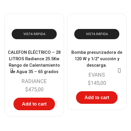
Comprar
VISTA RÁPIDA
VISTA RÁPIDA
CALEFON ELÉCTRICO – 28
Bomba presurizadora de
LITROS Radiance 25.5Kw
120 W y 1/2″ succión y
Rango de Calentamiento
descarga.
de Agua 35 – 65 grados
EVANS
RADIANCE
$
145,00
$
475,00
Add to cart
Add to cart