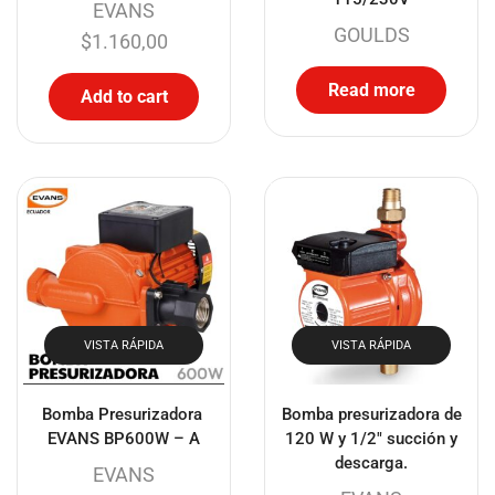
EVANS
GOULDS
$
1.160,00
Read more
Add to cart
VISTA RÁPIDA
VISTA RÁPIDA
Bomba Presurizadora
Bomba presurizadora de
EVANS BP600W – A
120 W y 1/2″ succión y
descarga.
EVANS