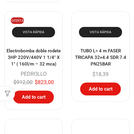
OFERTA
VISTA RÁPIDA
VISTA RÁPIDA
Electrobomba doble rodete
TUBO L= 4 m FASER
3HP 220V/440V 1 1/4″ X
TRICAPA 32×4.4 SDR 7.4
1″ ( 160l/m – 32 mca)
PN25BAR
PEDROLLO
$
18,39
$
912,00
$
823,00
Add to cart
Add to cart