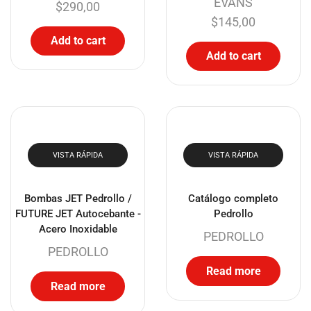
EVANS
$
290,00
$
145,00
Add to cart
Add to cart
VISTA RÁPIDA
VISTA RÁPIDA
Bombas JET Pedrollo /
Catálogo completo
FUTURE JET Autocebante -
Pedrollo
Acero Inoxidable
PEDROLLO
PEDROLLO
Read more
Read more