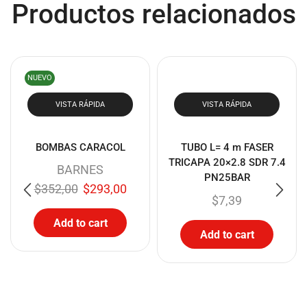
Productos relacionados
Comprar
NUEVO
VISTA RÁPIDA
VISTA RÁPIDA
BOMBAS CARACOL
TUBO L= 4 m FASER
TRICAPA 20×2.8 SDR 7.4
BARNES
PN25BAR
$
352,00
$
293,00
$
7,39
Add to cart
Add to cart