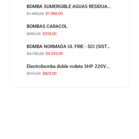
BOMBA SUMERGIBLE AGUAS RESIDUALES DESDE 2HP
$
1.650,00
$
1.586,00
BOMBAS CARACOL
$
352,00
$
293,00
BOMBA NORMADA UL FIRE - SCI (SISTEMA CONTRAINCENDIOS)
$
4.750,00
$
4.253,00
Electrobomba doble rodete 3HP 220V/440V 1 1/4" X 1" ( 160l/m - 32 mca)
$
912,00
$
823,00
TANQUE DE PRESION WM-
14WB/WM0180
¡Oferta!