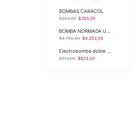
BOMBAS CARACOL
$
352,00
$
293,00
BOMBA NORMADA UL FIRE - SCI (SISTEMA CONTRAINCENDIOS)
$
4.750,00
$
4.253,00
Electrobomba doble rodete 3HP 220V/440V 1 1/4" X 1" ( 160l/m - 32 mca)
$
912,00
$
823,00
TANQUE DE PRESION WM-
14WB/WM0180
¡OFERTA!
Comprar