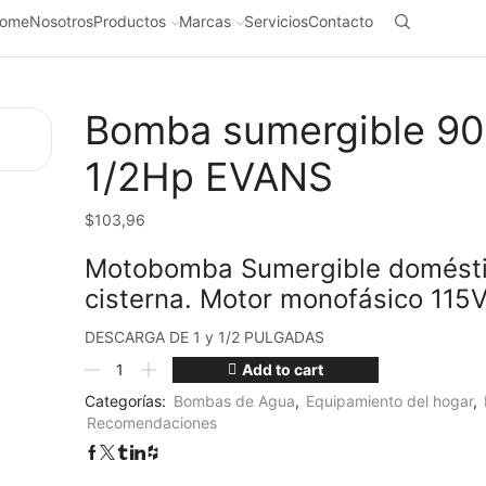
ome
Nosotros
Productos
Marcas
Servicios
Contacto
Bomba sumergible 9
1/2Hp EVANS
$
103,96
Motobomba Sumergible domésti
cisterna. Motor monofásico 115V
DESCARGA DE 1 y 1/2 PULGADAS
Add to cart
Categorías:
Bombas de Agua
,
Equipamiento del hogar
,
Recomendaciones