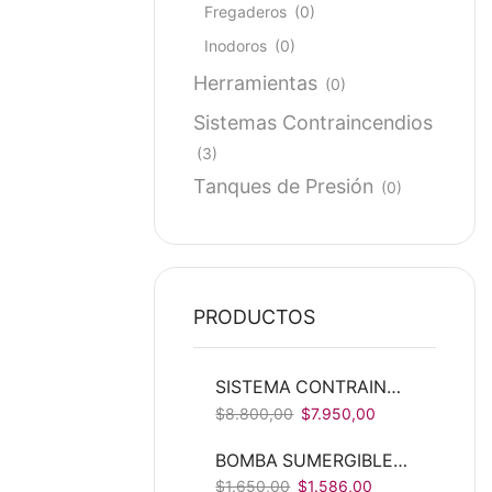
Fregaderos
(0)
Inodoros
(0)
Herramientas
(0)
Sistemas Contraincendios
(3)
Tanques de Presión
(0)
PRODUCTOS
SISTEMA CONTRAINCENDIOS SCI (PREARMADO)
$
8.800,00
$
7.950,00
BOMBA SUMERGIBLE AGUAS RESIDUALES DESDE 2HP
$
1.650,00
$
1.586,00